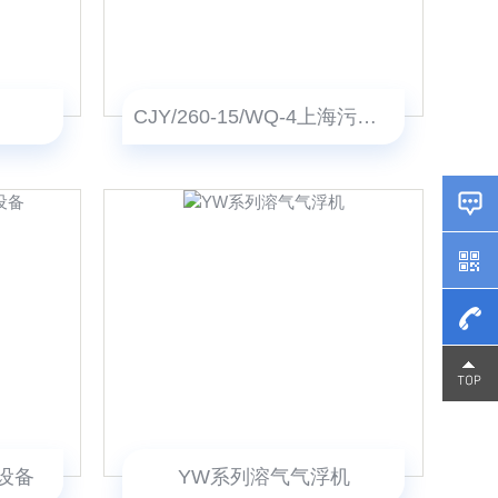
CJY/260-15/WQ-4上海污水预制泵站
15800
15800
设备
YW系列溶气气浮机