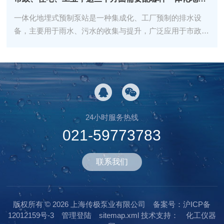
一体化地埋式预制泵站‌是一种集成化、工厂预制的排水设
备，主要用于雨水、污水的收集与提升，广泛应用于市政排
水、海绵城市建设、住宅小区、工业厂区等场景。市政排
水/雨水防涝场景‌核心需求‌：大流量、快速排水、抗冲击、
景观融合‌适配要点‌：‌流量与扬程‌：优先选择‌大流量、中高扬
程‌（5...
24小时服务热线
021-59773783
联系我们
版权所有 © 2026 上海传极泵业有限公司
备案号：沪ICP备
12012159号-3
管理登陆
sitemap.xml
技术支持：
化工仪器