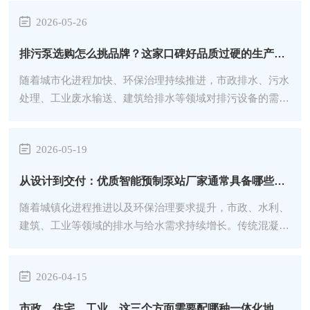
设备外观完整性、紧固件状态、管路连接情况等基础项
2026-05-26
目，及时发现松动、腐蚀等早期问题。定期维护涵盖润滑
系统保养、密封件更换、电气连接检查等关键环节，按照
排污泵选购怎么挑品牌？这家口碑好品质过硬的生产厂家值得了解
既定周期执行标准化作业流程。重点部件需进行专项检
查，评估磨损程度并制定更换计划。...
随着城市化进程加快、环保治理持续推进，市政排水、污水
处理、工业废水输送、建筑给排水等领域对排污设备的需求
稳步提升。排污泵作为流体输送与排污环节的常用设备，市
场供给丰富，品牌与产品类型多样，选购时需要结合工况适
2026-05-19
配性、产品稳定性、制造能力、售后响应等因素综合判断，
选对生产厂家，有助于...
从设计到交付：优质智能预制泵站厂家通常具备哪些特点
随着城镇化进程推进以及环保治理要求提升，市政、水利、
建筑、工业等领域的排水与给水需求持续增长。传统混凝土
泵站存在建设周期长、施工复杂、占地范围广、后期维护工
作多等情况。在此背景下，工厂预制、现场组装的智能预制
2026-04-15
泵站得到较多应用，其在缩短工期、减少土建工作量、实现
自动运行等方面具备一...
市政、住宅、工业，这三个方面需要配哪种一体化地埋式预制泵站