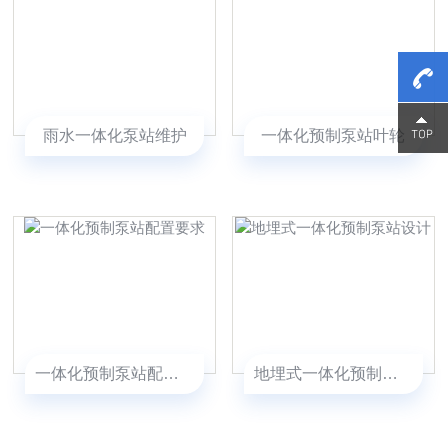
15800
15800
雨水一体化泵站维护
一体化预制泵站叶轮
一体化预制泵站配置要求
地埋式一体化预制泵站设计