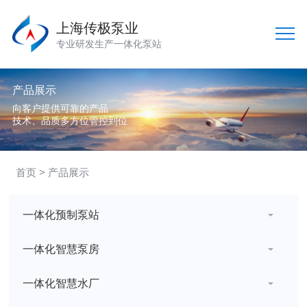
上海传极泵业
专业研发生产一体化泵站
产品展示
向客户提供可靠的产品
技术、品质多方位管控到位
首页
> 产品展示
一体化预制泵站
一体化智慧泵房
一体化智慧水厂