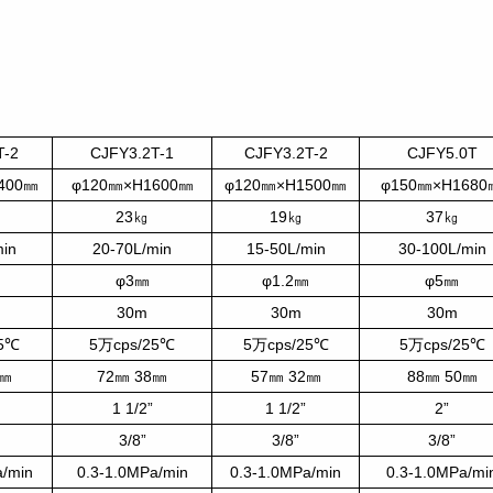
T-2
CJFY3.2T-1
CJFY3.2T-2
CJFY5.0T
400㎜
φ120㎜×H1600㎜
φ120㎜×H1500㎜
φ150㎜×H1680
23㎏
19㎏
37㎏
min
20-70L/min
15-50L/min
30-100L/min
㎜
φ3㎜
φ1.2㎜
φ5㎜
30m
30m
30m
25℃
5万cps/25℃
5万cps/25℃
5万cps/25℃
2㎜
72㎜ 38㎜
57㎜ 32㎜
88㎜ 50㎜
1 1/2”
1 1/2”
2”
3/8”
3/8”
3/8”
a/min
0.3-1.0MPa/min
0.3-1.0MPa/min
0.3-1.0MPa/mi