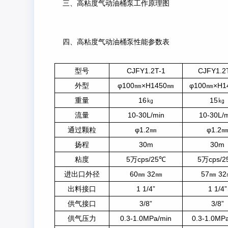
三、高粘度气动油桶泵工作原理图
四、高粘度气动油桶泵性能参数表
型号
CJFY1.2T-1
CJFY1.2
外型
φ100㎜×H1450㎜
φ100㎜×H1
重量
16㎏
15㎏
流量
10-30L/min
10-30L/
通过颗粒
φ1.2㎜
φ1.2
扬程
30m
30m
粘度
5万cps/25℃
5万cps/
进出口外径
60㎜ 32㎜
57㎜ 3
出料接口
1 1/4”
1 1/4”
供气接口
3/8”
3/8”
供气压力
0.3-1.0MPa/min
0.3-1.0MP