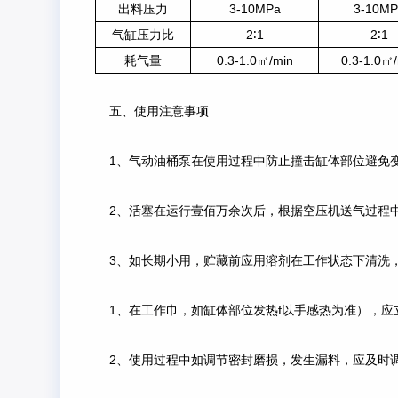
出料压力
3-10MPa
3-10MP
气缸压力比
2∶1
2∶1
耗气量
0.3-1.0㎡/min
0.3-1.0㎡
五、使用注意事项
1、气动油桶泵在使用过程中防止撞击缸体部位避免
2、活塞在运行壹佰万余次后，根据空压机送气过程中
3、如长期小用，贮藏前应用溶剂在工作状态下清洗
1、在工作巾，如缸体部位发热f以手感热为准），应立
2、使用过程中如调节密封磨损，发生漏料，应及时