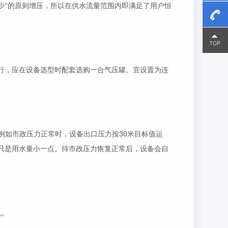
少”的原则增压，所以在供水流量范围内即满足了用户恒
15800
15800
行，应在设备选型时配套选购一台气压罐。宜设置为连
30
例如市政压力正常时，设备出口压力按
米目标值运
只是用水量小一点。待市政压力恢复正常后，设备会自
机。