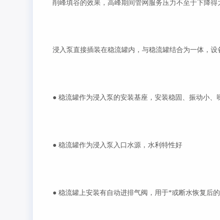
削峰填谷的效果，高峰期间管网服务压力不至于下降得
浸入泵直接插装在稳流罐内，与稳流罐结合为一体，设
●
稳流罐作为浸入泵的安装基座，安装稳固、振动小、
●
稳流罐作为浸入泵入口水源，水利特性好
●
稳流罐上安装有自动进排气阀，用于*或断水恢复后