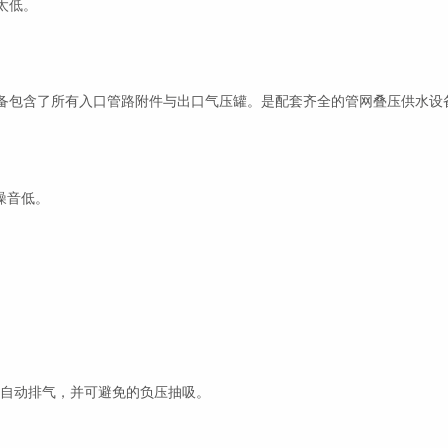
太低。
备包含了所有入口管路附件与出口气压罐。是配套齐全的管网叠压供水设
噪音低。
的自动排气，并可避免的负压抽吸。