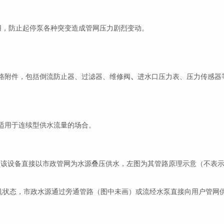
用，防止起停泵各种突变造成管网压力剧烈变动。
路附件，包括倒流防止器、过滤器、维修阀
、
进水口压力表、压力传感器
适用于连续型供水流量的场合。
，该设备直接以市政管网为水源叠压供水，左图为其管路原理示意（不表
状态，市政水源通过旁通管路（图中未画）或流经水泵直接向用户管网