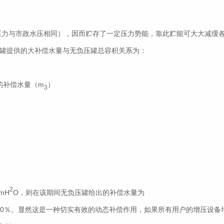
压力与市政水压相同），因而贮存了一定压力势能，靠此贮能可大大减缓
罐提供的大补偿水量与
无负压
罐总容积关系为：
的补偿水量（m
）
3
2
mH
O，则在该期间
无负压
罐给出的补偿水量为
50％。显然这是一种切实有效的动态补偿作用，如果所有用户的增压设备