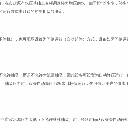
，在市政原有水压基础上变频调速接力增压供水，由于按“差多少，补多
的运行方式由订购的控制柜型号决定。
不停机），也可现场设置为间歇运行（自动起停）方式，设备如需间歇运
*不允许抽吸，而是不允许大流量抽吸，因此设备可设置为自动降压运行，
26
,
禁止抽吸压力时，设备自动降压为
米目标值运行，仍可保证用户的供水
即当市政水源压力太低（不允许继续抽吸）时，经延时确认设备会自动停