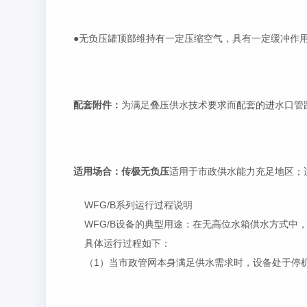
●无负压罐顶部维持有一定压缩空气，具有一定缓冲作
配套附件：
为满足叠压供水技术要求而配套的进水口管
适用场合：传极无负压
适用于市政供水能力充足地区；
WFG/B系列运行过程说明
WFG/B设备的典型用途：在无高位水箱供水方式中
具体运行过程如下：
（1）当市政管网本身满足供水需求时，设备处于停机