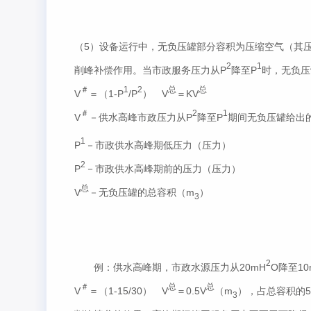
（5）设备运行中，
无负压
罐部分容积为压缩空气（其
2
1
削峰补偿作用。当市政服务压力从P
降至P
时，
无负压
＃
1
2
总
总
V
＝（1-P
/P
） V
＝KV
＃
2
1
V
－供水高峰市政压力从P
降至P
期间
无负压
罐给出
1
P
－市政供水高峰期低压力（压力）
2
P
－市政供水高峰期前的压力（压力）
总
V
－
无负压
罐的总容积（m
）
3
2
例：供水高峰期，市政水源压力从20mH
O降至10
＃
总
总
V
＝（1-15/30） V
＝0.5V
（m
），占总容积的
3