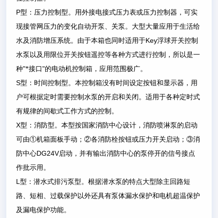
P
型：压力控制型。用外接电接式压力表或压力控制器，可实
现接管网压力的变化自动开泵、关泵。大型大量应用于生活给
Key
水及消防增压系统。由于本箱也同时适用于
浮球开关控制
水泵以及用限位开关按钮遥控等各种方式进行控制，所以是一
"
"
种
*接口
的电动机控制箱，应用范围极广。
S
型：时间控制型。本控制箱没有时间设定按钮和显示器，用
户可根据定时需要控制水泵的开启和关闭。适用于各种定时式
有规律的间歇式工作方式的控制。
X
型：消防型。本型按国家消防中心设计，消防喷淋泵的启动
可由
①
机箱面板手动；
②
各消防栓按钮或压力开关启动；
③
消
DG24V
防中心
启动，并有输出消防中心的泵停开的信号接点
作批示用。
L
型：潜水式排污泵型。根据潜水泵的特点大型除主回路短
路、短相、过载保护以外还具有泵体漏水保护和电机超温保护
及漏电保护功能。