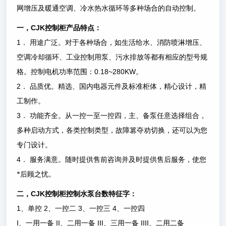
网增压及暖通空调、冷水热水循环等多种场合的自动控制。
CJK
一，
控制柜产品特点：
1
．
用途广泛。对于各种场合，如生活给水、消防喷淋增压、
空调冷却循环、工业控制用泵、污水排放等都有相应的型号规
0.18~280KW
格。控制电机功率范围：
。
2
．
品质优。精选、国内电器元件及标准柜体，精心设计，精
工制作。
3
．
功能齐全。从一控一至一控四，主、备泵任意选择组合，
多种启动方式，各类控制类型，故障篡夺劝切换，还可以为您
专门设计。
4
．
服务满意。随时提供售前咨询并及时提供售后服务，使您
*后顾之忧。
CJK
二，
控制柜控制水泵台数特征字：
1
2
3
4
、单控
、一控二
、一控三
、一控四
I
II
III
IIII
、一用一备
、二用一备
、三用一备
、二用二备