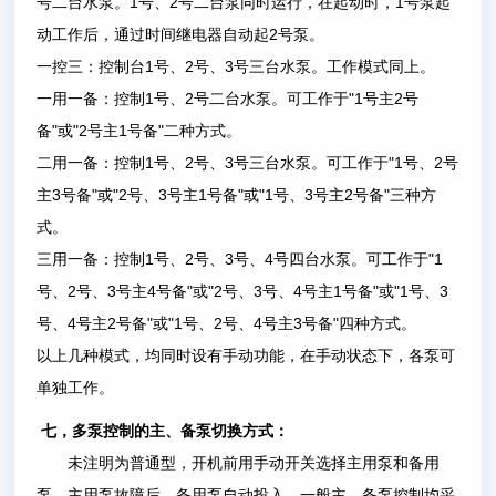
1
2
1
号二台水泵。
号、
号二台泵同时运行，在起动时，
号泵起
2
动工作后，通过时间继电器自动起
号泵。
1
2
3
一控三：控制台
号、
号、
号三台水泵。工作模式同上。
1
2
"1
2
一用一备：控制
号、
号二台水泵。可工作于
号主
号
"
"2
1
"
备
或
号主
号备
二种方式。
1
2
3
"1
2
二用一备：控制
号、
号、
号三台水泵。可工作于
号、
号
3
"
"2
3
1
"
"1
3
2
"
主
号备
或
号、
号主
号备
或
号、
号主
号备
三种方
式。
1
2
3
4
"1
三用一备：控制
号、
号、
号、
号四台水泵。可工作于
2
3
4
"
"2
3
4
1
"
"1
3
号、
号、
号主
号备
或
号、
号、
号主
号备
或
号、
4
2
"
"1
2
4
3
"
号、
号主
号备
或
号、
号、
号主
号备
四种方式。
以上几种模式，均同时设有手动功能，在手动状态下，各泵可
单独工作。
七，多泵控制的主、备泵切换方式：
未注明为普通型，开机前用手动开关选择主用泵和备用
泵，主用泵故障后，备用泵自动投入，一般主、备泵控制均采