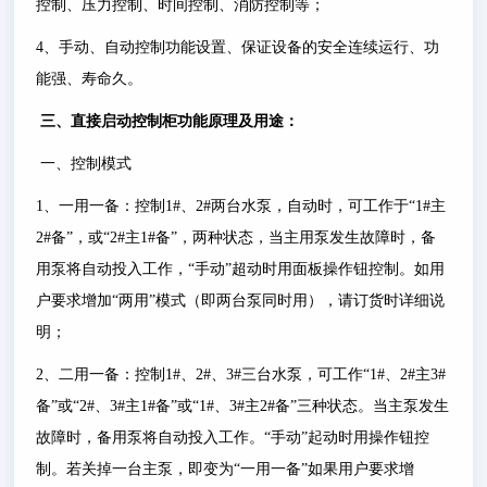
控制、压力控制、时间控制、消防控制等；
4
、手动、自动控制功能设置、保证设备的安全连续运行、功
能强、寿命久。
三、
直接启动控制柜
功能原理及用途：
一、控制模式
1
、一用一备：控制
1#
、
2#
两台水泵，自动时，可工作于
“1#
主
2#
备
”
，或
“2#
主
1#
备
”
，两种状态，当主用泵发生故障时，备
用泵将自动投入工作，
“
手动
”
超动时用面板操作钮控制。如用
户要求增加
“
两用
”
模式（即两台泵同时用），请订货时详细说
明；
2
、二用一备：控制
1#
、
2#
、
3#
三台水泵，可工作
“1#
、
2#
主
3#
备
”
或
“2#
、
3#
主
1#
备
”
或
“1#
、
3#
主
2#
备
”
三种状态。当主泵发生
故障时，备用泵将自动投入工作。
“
手动
”
起动时用操作钮控
制。若关掉一台主泵，即变为
“
一用一备
”
如果用户要求增