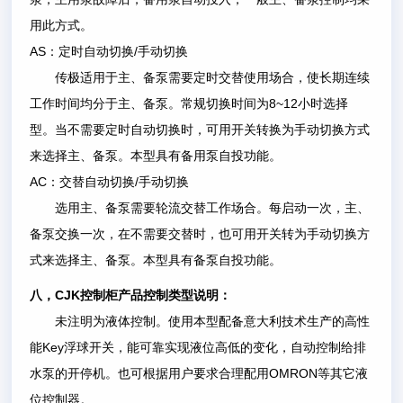
用此方式。
AS
/
：定时自动切换
手动切换
传极适用于主、备泵需要定时交替使用场合，使长期连续
8~12
工作时间均分于主、备泵。常规切换时间为
小时选择
型。当不需要定时自动切换时，可用开关转换为手动切换方式
来选择主、备泵。本型具有备用泵自投功能。
AC
/
：交替自动切换
手动切换
选用主、备泵需要轮流交替工作场合。每启动一次，主、
备泵交换一次，在不需要交替时，也可用开关转为手动切换方
式来选择主、备泵。本型具有备泵自投功能。
CJK
八，
控制柜产品控制类型说明：
未注明为液体控制。使用本型配备意大利技术生产的高性
Key
能
浮球开关，能可靠实现液位高低的变化，自动控制给排
OMRON
水泵的开停机。也可根据用户要求合理配用
等其它液
位控制器。