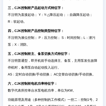
CJK
三，
控制柜产品起动方式特征字：
Y
Y-
不注明为直接起动；
：
△
降压起动；
：自藕降压起动；
R
：软起动。
CJK
四，
控制柜产品控制类型特征字：
P
S
L
不注明为液位控制；
：压力控制；
：时间控制；
：潜污
X
泵；
：消防。
CJK
五，
控制柜主、备泵切换方式特征字：
不注明普通型，即开机前手动选择主、备泵，主用泵发生故障
停机时，备用泵自动起动投入运行。
AS
/
AC
/
：定时自动切换
手动切换；
交替自动切换
手动切换。
CJK
六，
控制柜电机功率特征字：
KW
数字代表所控单台水泵电机功率，单位为
。
1
2
功能原理及用途（多种控制的工作模式）一控二：控制
号、