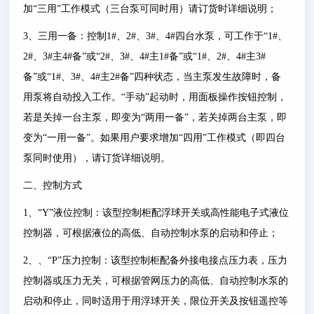
加
“
三用
”
工作模式（三台泵可同时用）请订货时详细说明；
3
、三用一备：控制
1#
、
2#
、
3#
、
4#
四台水泵，可工作于
“1#
、
2#
、
3#
主
4#
备
”
或
“2#
、
3#
、
4#
主
1#
备
”
或
“1#
、
2#
、
4#
主
3#
备
”
或
“1#
、
3#
、
4#
主
2#
备
”
四种状态，当主泵发生故障时，备
用泵将自动投入工作。
“
手动
”
起动时，用面板操作按钮控制，
若是关掉一台主泵，即变为
“
两用一备
”
，若关掉两台主泵，即
变为
“
一用一备
”
。如果用户要求增加
“
四用
”
工作模式（即四台
泵同时使用），请订货详细说明。
二、控制方式
1
、
“Y”
液位控制：该型控制柜配浮球开关或高性能电子式液位
控制器，可根据液位的高低、自动控制水泵的启动和停止；
2
、、
“P”
压力控制：该型控制柜配备外接电接点压力表，压力
控制器或压力无关，可根据管网压力的高低、自动控制水泵的
启动和停止，同时适用于用浮球开关，限位开关及按钮遥控等