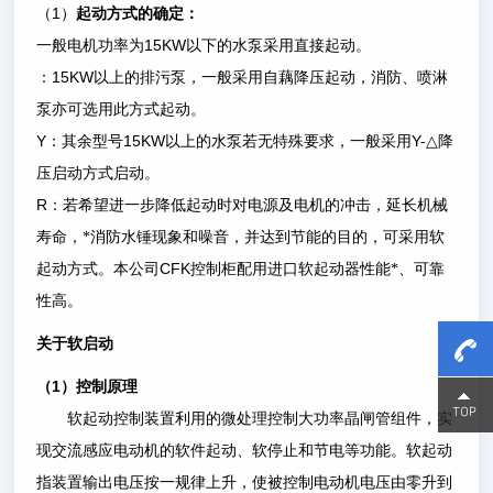
1
（
）
起动方式的确定：
15KW
一般电机功率为
以下的水泵采用直接起动。
15KW
：
以上的排污泵，一般采用自藕降压起动，消防、喷淋
泵亦可选用此方式起动。
Y
15KW
Y-
：其余型号
以上的水泵若无特殊要求，一般采用
△
降
压启动方式启动。
R
：若希望进一步降低起动时对电源及电机的冲击，延长机械
寿命，*消防水锤现象和噪音，并达到节能的目的，可采用软
CFK
起动方式。本公司
控制柜配用进口软起动器性能*、可靠
性高。
关于软启动
1
（
）控制原理
15800
15800
软起动控制装置利用的微处理控制大功率晶闸管组件，实
现交流感应电动机的软件起动、软停止和节电等功能。软起动
指装置输出电压按一规律上升，使被控制电动机电压由零升到