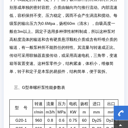
别形成单独的密封容腔。介质由轴向均匀推行流动。内部流速
低，容积保持不变。压力稳定，因而不会产生涡流和搅动。每
级泵的输出压力为0.6Mpa，扬程60m（清水），自吸高度一
般在3m以上。因定子选用多种弹性材料制成，所以这种泵对
高粘度流体的输送和含有硬质悬浮颗粒介质或含有纤维介质的
输送，有一般泵种所不能胜任的特性。其流量与转速成正比。
传动可采用联轴器直接传动，或采用高速电机，三角带，变速
箱等装置变速。这种泵零件少，结构紧凑，体积小，维修简
单，转子和定子是本泵的易损件，结构简单，便于装拆。
三、G型单螺杆泵性能参数表
转速
流量
压力
电机
扬程
进口
出口
型
号
r/min
m
3
/h
MPa
KW
m
mm
mm
G20-1
960
0.8
0.6
0.75
60
Dy25
Dy25
15800
15800