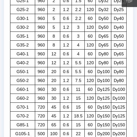
G25-1
960
2
0.6
1.5
60
Dy32
Dy25
G25-2
960
2
1.2
2.2
120
Dy32
Dy25
G30-1
960
5
0.6
2.2
60
Dy50
Dy40
G30-2
960
5
1.2
3
120
Dy50
Dy40
G35-1
960
8
0.6
3
60
Dy65
Dy50
G35-2
960
8
1.2
4
120
Dy65
Dy50
G40-1
960
12
0.6
4
60
Dy80
Dy65
G40-2
960
12
1.2
5.5
120
Dy80
Dy65
G50-1
960
20
0.6
5.5
60
Dy100
Dy80
G50-2
960
20
1.2
7.5
120
Dy100
Dy80
G60-1
960
30
0.6
11
60
Dy125
Dy100
G60-2
960
30
1.2
15
120
Dy125
Dy100
G70-1
720
45
0.6
15
60
Dy150
Dy125
G70-2
720
45
1.2
18.5
120
Dy150
Dy125
G85-1
720
65
0.6
15
60
Dy150
Dy150
G105-1
500
100
0.6
22
60
Dy200
Dy200