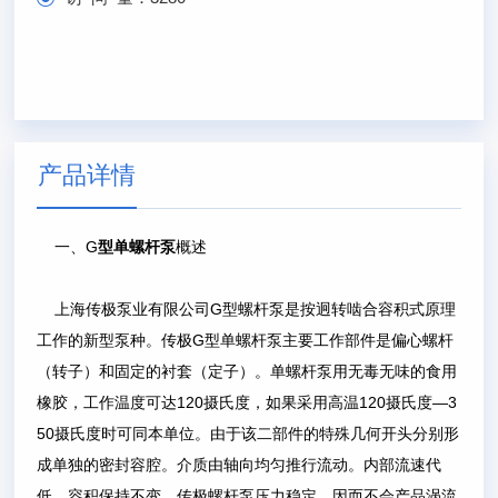
产品详情
一、G
型单螺杆泵
概述
上海传极泵业有限公司G型螺杆泵是按迥转啮合容积式原理
工作的新型泵种。传极G型单螺杆泵主要工作部件是偏心螺杆
（转子）和固定的衬套（定子）。单螺杆泵用无毒无味的食用
橡胶，工作温度可达120摄氏度，如果采用高温120摄氏度—3
50摄氏度时可同本单位。由于该二部件的特殊几何开头分别形
成单独的密封容腔。介质由轴向均匀推行流动。内部流速代
低，容积保持不变。传极螺杆泵压力稳定，因而不会产品涡流