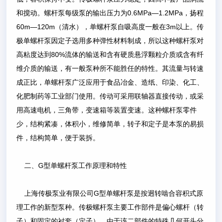
和搅动。螺杆泵每级泵的输出压力为0.6MPa—1.2MPa，扬程
60m—120m（清水），单螺杆泵自吸高度一般在3m以上。传
极单螺杆泵因定子选用多种弹性材料制成，所以这种螺杆泵对
高粘度达到80%流体的输送和含有硬质悬浮颗粒介质或含有纤
维介质的输送，有一般泵种所不能胜任的特性。其流量与转速
成正比，单螺杆泵广泛应用于食品冶金、造纸、印染、化工、
化肥制药等工业部门使用。传动可采用联轴器直接传动，或采
用高速电机，三角带，变速箱等装置变速。这种螺杆泵零件
少，结构紧凑，体积小，维修简单，转子和定子是本泵的易损
件，结构简单，便于装拆。
二、G型单螺杆泵工作原理和特性
上海传极泵业有限公司G型单螺杆泵是按迥转啮合容积式原
理工作的新型泵种。传极螺杆泵主要工作部件是偏心螺杆（转
子）和固定的衬套（定子）。由于该二部件的特殊几何开头分