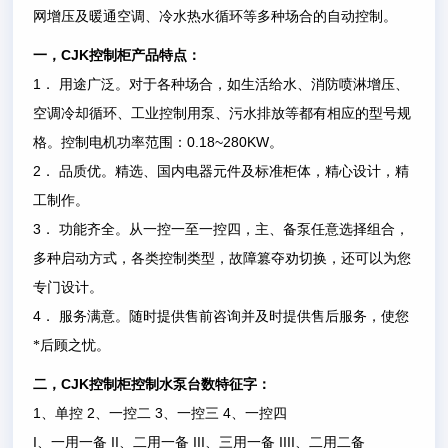
网增压及暖通空调、冷水热水循环等多种场合的自动控制。
CJK
一，
控制柜产品特点：
1
．
用途广泛。对于各种场合，如生活给水、消防喷淋增压、
空调冷却循环、工业控制用泵、污水排放等都有相应的型号规
0.18~280KW
格。控制电机功率范围：
。
2
．
品质优。精选、国内电器元件及标准柜体，精心设计，精
工制作。
3
．
功能齐全。从一控一至一控四，主、备泵任意选择组合，
多种启动方式，各类控制类型，故障篡夺劝切换，还可以为您
专门设计。
4
．
服务满意。随时提供售前咨询并及时提供售后服务，使您
*后顾之忧。
CJK
二，
控制柜控制水泵台数特征字：
1
2
3
4
、单控
、一控二
、一控三
、一控四
I
II
III
IIII
、一用一备
、二用一备
、三用一备
、二用二备