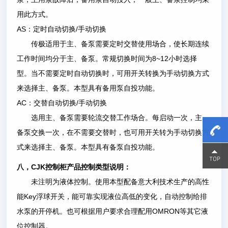
用此方式。
AS
/
：定时自动切换
手动切换
传极适用于主、备泵需要定时交替使用场合，使长期连续
8~12
工作时间均分于主、备泵。常规切换时间为
小时选择
型。当不需要定时自动切换时，可用开关转换为手动切换方式
来选择主、备泵。本型具有备用泵自投功能。
AC
/
：交替自动切换
手动切换
选用主、备泵需要轮流交替工作场合。每启动一次，主、
备泵交换一次，在不需要交替时，也可用开关转为手动切换方
式来选择主、备泵。本型具有备泵自投功能。
15800
15800
CJK
八，
控制柜产品控制类型说明：
未注明为液体控制。使用本型配备意大利技术生产的高性
Key
能
浮球开关，能可靠实现液位高低的变化，自动控制给排
OMRON
水泵的开停机。也可根据用户要求合理配用
等其它液
位控制器。