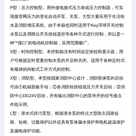
P
型：压力控制型。用外接电接式压力表或压力控制器，可实
现接管网压力的变化自动开泵、关泵。大型大量应用于生活给
Key
水及消防增压系统。由于本箱也同时适用于
浮球开关控制
水泵以及用限位开关按钮遥控等各种方式进行控制，所以是一
"
"
种
*接口
的电动机控制箱，应用范围极广。
S
型：时间控制型。本控制箱没有时间设定按钮和显示器，用
户可根据定时需要控制水泵的开启和关闭。适用于各种定时式
有规律的间歇式工作方式的控制。
X
型：消防型。本型按国家消防中心设计，消防喷淋泵的启动
可由
①
机箱面板手动；
②
各消防栓按钮或压力开关启动；
③
消
DG24V
防中心
启动，并有输出消防中心的泵停开的信号接点
作批示用。
L
型：潜水式排污泵型。根据潜水泵的特点大型除主回路短
路、短相、过载保护以外还具有泵体漏水保护和电机超温保护
及漏电保护功能。