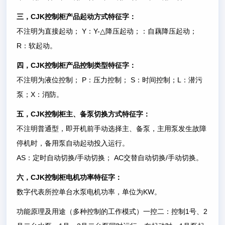
CJK
三，
控制柜产品起动方式特征字：
Y
Y-
不注明为直接起动；
：
△
降压起动；
：自藕降压起动；
R
：软起动。
CJK
四，
控制柜产品控制类型特征字：
P
S
L
不注明为液位控制；
：压力控制；
：时间控制；
：潜污
X
泵；
：消防。
CJK
五，
控制柜主、备泵切换方式特征字：
不注明普通型，即开机前手动选择主、备泵，主用泵发生故障
停机时，备用泵自动起动投入运行。
AS
/
AC
/
：定时自动切换
手动切换；
交替自动切换
手动切换。
CJK
六，
控制柜电机功率特征字：
KW
数字代表所控单台水泵电机功率，单位为
。
1
2
功能原理及用途（多种控制的工作模式）一控二：控制
号、