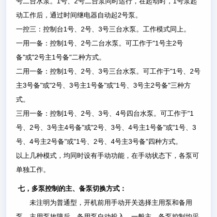
1
2
1
号二台水泵。
号、
号二台泵同时运行，在起动时，
号泵起
2
动工作后，通过时间继电器自动起
号泵。
1
2
3
一控三：控制台
号、
号、
号三台水泵。工作模式同上。
1
2
"1
2
一用一备：控制
号、
号二台水泵。可工作于
号主
号
"
"2
1
"
备
或
号主
号备
二种方式。
1
2
3
"1
2
二用一备：控制
号、
号、
号三台水泵。可工作于
号、
号
3
"
"2
3
1
"
"1
3
2
"
主
号备
或
号、
号主
号备
或
号、
号主
号备
三种方
式。
1
2
3
4
"1
三用一备：控制
号、
号、
号、
号四台水泵。可工作于
2
3
4
"
"2
3
4
1
"
"1
3
号、
号、
号主
号备
或
号、
号、
号主
号备
或
号、
4
2
"
"1
2
4
3
"
号、
号主
号备
或
号、
号、
号主
号备
四种方式。
以上几种模式，均同时设有手动功能，在手动状态下，各泵可
单独工作。
七，多泵控制的主、备泵切换方式：
未注明为普通型，开机前用手动开关选择主用泵和备用
泵，主用泵故障后，备用泵自动投入，一般主、备泵控制均采