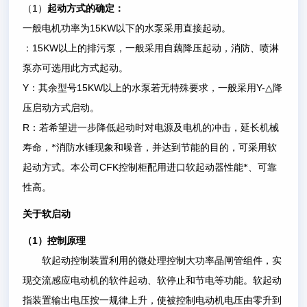
1
（
）
起动方式的确定：
15KW
一般电机功率为
以下的水泵采用直接起动。
15KW
：
以上的排污泵，一般采用自藕降压起动，消防、喷淋
泵亦可选用此方式起动。
Y
15KW
Y-
：其余型号
以上的水泵若无特殊要求，一般采用
△
降
压启动方式启动。
R
：若希望进一步降低起动时对电源及电机的冲击，延长机械
寿命，*消防水锤现象和噪音，并达到节能的目的，可采用软
CFK
起动方式。本公司
控制柜配用进口软起动器性能*、可靠
性高。
关于软启动
1
（
）控制原理
软起动控制装置利用的微处理控制大功率晶闸管组件，实
现交流感应电动机的软件起动、软停止和节电等功能。软起动
指装置输出电压按一规律上升，使被控制电动机电压由零升到