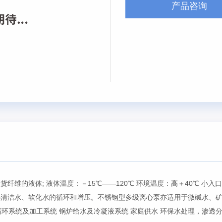
产品咨询
维的液体; 液体温度：－15℃——120℃ 环境温度：高＋40℃ 小入口
冷热清洁水、软化水的循环和增压。不锈钢型多级离心泵亦适用于微碱水、
循环系统及加工系统 锅炉给水及冷凝液系统 家庭供水 环保水处理，渗透