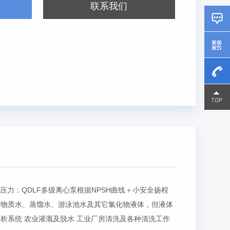
联系我们
15800
15800
压力：QDLF多级离心泵根据NPSH曲线＋小安全扬程
矿物质水、蒸馏水、游泳池水及其它氯化物液体，但液体
分析系统 农业灌溉及脱水 工业厂房清洗及各种清洗工作