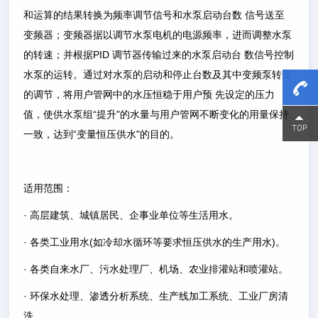
和运算的结果转换为频率调节信号和水泵启动台数 信号送至
变频器；变频器据以调节水泵电机的电源频率，进而调整水泵
的转速；并根据PID 调节器传输过来的水泵启动台 数信号控制
水泵的运转。通过对水泵的启动和停止台数及其中变频泵转速
的调节，将用户管网中的水压恒稳于用户预 先设定的压力
值，使供水泵组“提升"的水量与用户管网不断变化的用量保持
15800
15800
一致，达到“变量恒压供水"的目的。
适用范围：
· 高层建筑、城镇居民、企事业单位等生活用水。
· 各类工业用水(如冷却水循环等要求恒压供水的生产用水)。
· 各类自来水厂、污水处理厂、机场、农业排灌站和喷灌站。
· 环保水处理、渗透分析系统、生产线加工系统、工业厂房清
洗。