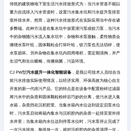
传统的建筑物地下室生活污水排放形式为：当污水管道不能以
重力自流排入污水管道时，设置污水集水坑和污水提升泵排至
室外排水井。然而，这种污水排放形式在实际应用当中存在诸
多弊端。此种方法是在集水坑中放置潜污泵或铰刀泵，当污水
中的杂物随污水流入集水坑中，杂物和水泵接触，柔性物质会
缠绕水泵叶轮，固体颗粒会打坏叶轮，铰刀泵也无法切碎，使
水泵损坏。另外杂物在集水坑内四周堆积，需定期清掏，并产
生沼气和生出蝶蝇，传播病菌，污染环境。
CJ PW型
污水提升一体化智能设备
，是我公司技术人员结合当
前污水排放实际使用情况，以经济实用、环保高效为核心自主
开发的新一代排污产品。它的特点是在设备中配置粉碎过滤器
将污水中的杂质和固体颗粒粉碎后巧妙的分离，使污水进入集
水箱，杂质挡在沉积腔里。当集水箱内水位达到设定启泵水位
时，污水泵启动将箱内集水与沉积腔内的杂质一起排至室外排
水井里；当集水箱内水位达到停泵水位时，污水泵停止完成了
一次污水排放。每排放一次，就对沉积腔内的杂质清理一次，