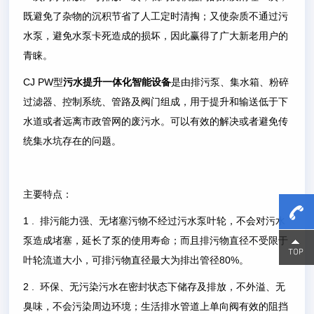
既避免了杂物的沉积节省了人工定时清掏；又使杂质不通过污
水泵，避免水泵卡死造成的损坏，因此赢得了广大新老用户的
青睐。
CJ PW型
污水提升一体化智能设备
是由排污泵、集水箱、粉碎
过滤器、控制系统、管路及阀门组成，用于提升和输送低于下
水道或者远离市政管网的废污水。可以有效的解决或者避免传
统集水坑存在的问题。
主要特点：
1 . 排污能力强、无堵塞污物不经过污水泵叶轮，不会对污水
泵造成堵塞，延长了泵的使用寿命；而且排污物直径不受限于
15800
15800
叶轮流道大小，可排污物直径最大为排出管径80%。
2 . 环保、无污染污水在密封状态下储存及排放，不外溢、无
臭味，不会污染周边环境；生活排水管道上单向阀有效的阻挡