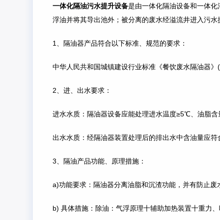
一体化隔油污水提升设备
是由一体化隔油设备和一体化
浮油并将其导出池外；被分离的废水经溢流井进入污水
1、隔油器产品符合以下标准、规范的要求：
中华人民共和国城镇建设行业标准《餐饮废水隔油器》(CJ/T29
2、进、出水要求：
进水水质：隔油器设备应能处理进水温度≥5℃、油脂含量≤300
出水水质：经隔油器装置处理后的排出水中含油量应符合CJ
3、隔油产品功能、原理措施：
a)功能要求：隔油器分离油脂和沉渣功能，并有防止
b) 具体措施：除油：气浮原理十辅助加热装置十重力