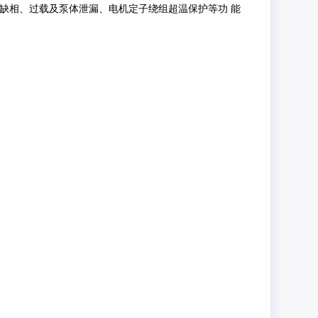
缺相、过载及泵体泄漏、电机定子绕组超温保护等功 能