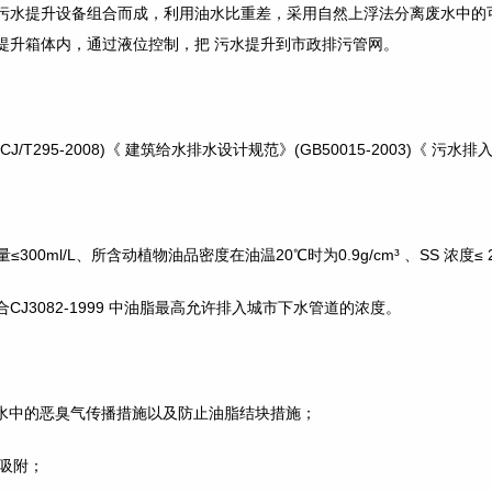
污水提升设备组合而成，利用油水比重差，采用自然上浮法分离废水中的
提升箱体内，通过液位控制，把 污水提升到市政排污管网。
5-2008)《 建筑给水排水设计规范》(GB50015-2003)《 污水排入城市
ml/L、所含动植物油品密度在油温20℃时为0.9g/cm³ 、SS 浓度≤ 2
3082-1999 中油脂最高允许排入城市下水管道的浓度。
废水中的恶臭气传播措施以及防止油脂结块措施；
、吸附；