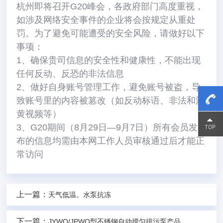
杭州即将召开G20峰会，各政府部门高度重视，
如涉及网络安全事件的企业将会按规定从重处
罚。为了避免可能遭受的安全风险，请做好以下
事项：
1、确保贵司信息的安全性和健康性，不能出现
任何反动、反恐的非法信息
2、做好自身账号管理工作，避免账号被盗，导
致账号里的内容被篡改（如反动标语、非法和涉
黄视频等）
15800
15800
3、G20期间（8月29日—9月7日）所有会员发
布的信息均需由本网工作人员审核通过后才能正
常访问
上一篇：
天气低温。水泵抗冻
下一篇：
JYWQ/JPWQ型不锈钢自动搅匀排污泵产品