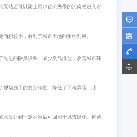
制泵站还可以防止雨水径流携带的污染物进入水
地面积较小，有利于城市土地的集约利用。
了先进的除臭设备，减少臭气排放，改善城市环
15800
15800
了现场施工的复杂程度，降低了工程风险。此
的水质达到一定标准后可回用于城市绿化、道路