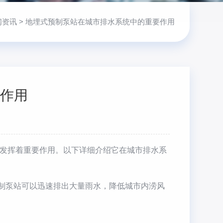
闻资讯
> 地埋式预制泵站在城市排水系统中的重要作用
作用
发挥着重要作用。以下详细介绍它在城市排水系
制泵站可以迅速排出大量雨水，降低城市内涝风