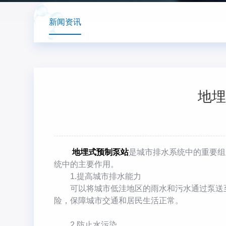
新闻资讯
地埋
地埋式预制泵站
是城市排水系统中的重要组
统中的主要作用。
1.提高城市排水能力
可以将城市低洼地区的雨水和污水通过泵送至
险，保障城市交通和居民生活正常。
2.防止水污染