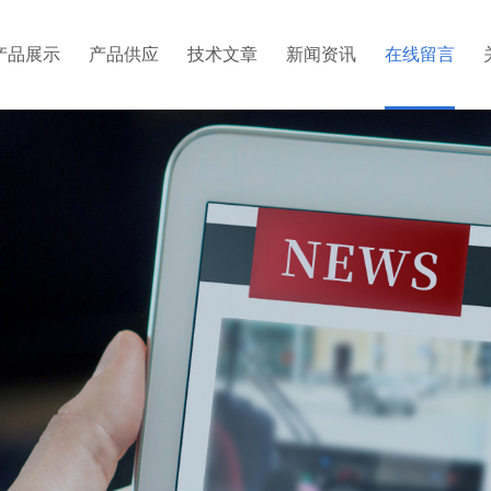
产品展示
产品供应
技术文章
新闻资讯
在线留言