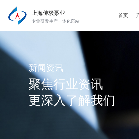
上海传极泵业
首页
专业研发生产一体化泵站
新闻资讯
聚焦行业资讯
更深入了解我们