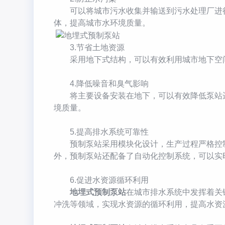
可以将城市污水收集并输送到污水处理厂进行
体，提高城市水环境质量。
3.节省土地资源
采用地下式结构，可以有效利用城市地下空间
4.降低噪音和臭气影响
将主要设备安装在地下，可以有效降低泵站运
境质量。
5.提高排水系统可靠性
预制泵站采用模块化设计，生产过程严格控制
外，预制泵站还配备了自动化控制系统，可以实
6.促进水资源循环利用
地埋式预制泵站
在城市排水系统中发挥着关
冲洗等领域，实现水资源的循环利用，提高水资