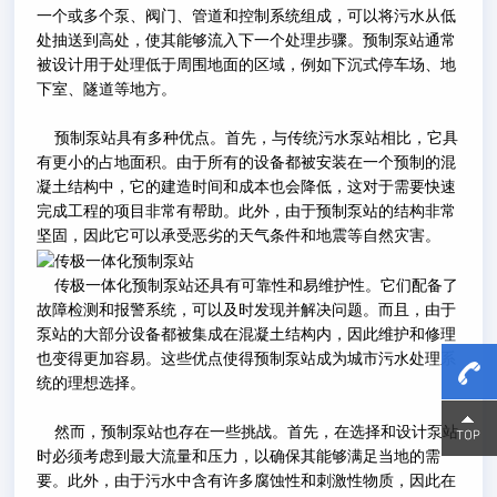
一个或多个泵、阀门、管道和控制系统组成，可以将污水从低
处抽送到高处，使其能够流入下一个处理步骤。预制泵站通常
被设计用于处理低于周围地面的区域，例如下沉式停车场、地
下室、隧道等地方。
预制泵站具有多种优点。首先，与传统污水泵站相比，它具
有更小的占地面积。由于所有的设备都被安装在一个预制的混
凝土结构中，它的建造时间和成本也会降低，这对于需要快速
完成工程的项目非常有帮助。此外，由于预制泵站的结构非常
坚固，因此它可以承受恶劣的天气条件和地震等自然灾害。
传极一体化预制泵站还具有可靠性和易维护性。它们配备了
故障检测和报警系统，可以及时发现并解决问题。而且，由于
泵站的大部分设备都被集成在混凝土结构内，因此维护和修理
也变得更加容易。这些优点使得预制泵站成为城市污水处理系
统的理想选择。
15800
15800
然而，预制泵站也存在一些挑战。首先，在选择和设计泵站
时必须考虑到最大流量和压力，以确保其能够满足当地的需
要。此外，由于污水中含有许多腐蚀性和刺激性物质，因此在