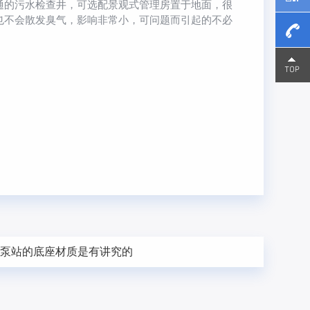
通的污水检查井，可选配景观式管理房置于地面，很
也不会散发臭气，影响非常小，可问题而引起的不必
15800
15800
制泵站的底座材质是有讲究的