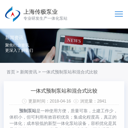
上海传极泵业
专业研发生产一体化泵站
新闻资讯
聚焦行业资讯
更深入了解我们
首页
>
新闻资讯
> 一体式预制泵站和混合式比较
一体式预制泵站和混合式比较
更新时间：2018-04-16
浏览量：2841
预制泵站
是一种使用方便，质量可靠，土建工作少，
体积小，但可利用有效容积优良；集成化程度高，真正的
一体化；成本较低的新型一体化泵站设备，容积优化是其