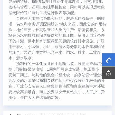
显著的特征。
并且自动化集成度高，可实现异地
预制泵站
监控与管理，还可以实现手机检查，同时可以实现远程数
据无限传送和自动生成运行报表等功能。
泵站是为水提供势能和压能，解决无自流条件下的排
灌、供水和水资源调配问题的*动力来源，因此它的作用特
殊，地位重要，长期以来和人类的生产生活密切相关。泵
站是为水的排放和输送提供势能和压能，解决无自流条件
下的排灌、供水和水资源调配问题的较好排水设施。广泛
用于农村、小城镇、小区、旅游区等分散污水收集和输送
的场合；泵送介质类型包含污水、雨水、排水、工业废
水、源水取水。
预制好的一体化设备便于运输吊装，只要完成基坑开
挖，预制好泵站底板，1周内即可完成安装，施工量小，
15800
15800
安装工期短。与其他的混合式相比较，的泵站设计理念和
高品质的水泵确保
预制泵站
在运行中仅仅只产生极低的噪
音，可放心安装在人口密集的住宅区和商业建筑等对环境
要求较高的场合。而且投资取决于泵站尺寸，人工少，费
用低，是广大客户选择的对象。