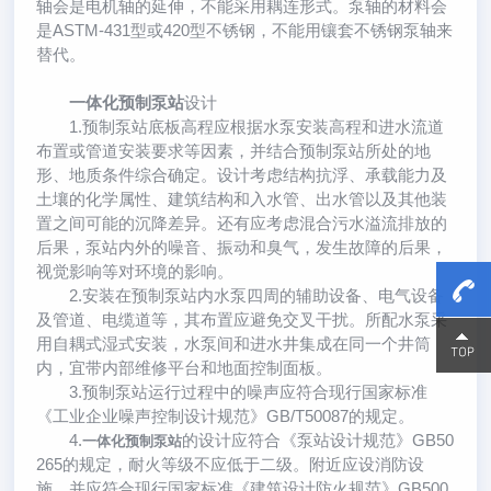
轴会是电机轴的延伸，不能采用耦连形式。泵轴的材料会
是ASTM-431型或420型不锈钢，不能用镶套不锈钢泵轴来
替代。
一体化预制泵站
设计
1.预制泵站底板高程应根据水泵安装高程和进水流道
布置或管道安装要求等因素，并结合预制泵站所处的地
形、地质条件综合确定。设计考虑结构抗浮、承载能力及
土壤的化学属性、建筑结构和入水管、出水管以及其他装
置之间可能的沉降差异。还有应考虑混合污水溢流排放的
后果，泵站内外的噪音、振动和臭气，发生故障的后果，
视觉影响等对环境的影响。
2.安装在预制泵站内水泵四周的辅助设备、电气设备
及管道、电缆道等，其布置应避免交叉干扰。所配水泵采
用自耦式湿式安装，水泵间和进水井集成在同一个井筒
15800
15800
内，宜带内部维修平台和地面控制面板。
3.预制泵站运行过程中的噪声应符合现行国家标准
《工业企业噪声控制设计规范》GB/T50087的规定。
4.
的设计应符合《泵站设计规范》GB50
一体化预制泵站
265的规定，耐火等级不应低于二级。附近应设消防设
施，并应符合现行国家标准《建筑设计防火规范》GB500