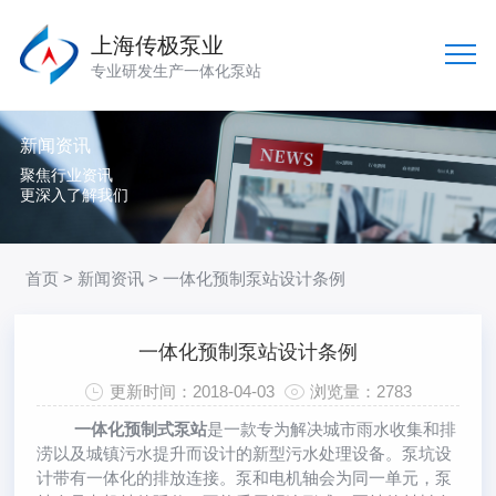
上海传极泵业
专业研发生产一体化泵站
新闻资讯
聚焦行业资讯
更深入了解我们
首页
>
新闻资讯
> 一体化预制泵站设计条例
一体化预制泵站设计条例
更新时间：2018-04-03
浏览量：2783
一体化预制式泵站
是一款专为解决城市雨水收集和排
涝以及城镇污水提升而设计的新型污水处理设备。泵坑设
计带有一体化的排放连接。泵和电机轴会为同一单元，泵