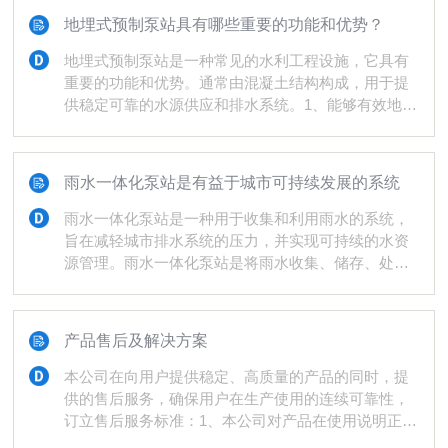
设备。它可用于供水、排水、灌溉和污水处理等各种
地埋式预制泵站具有哪些重要的功能和优势？
应用。地埋式一体化预制泵站具有以下优点：1.节省
空间：地埋式设计使其占地面积较小，适用于空间有
地埋式预制泵站是一种常见的水利工程设施，它具有
限的场所。2.高度集成：泵、管道和控制设备都被集
重要的功能和优势。通常由混凝土结构构成，用于提
成在一个结构中，减少了安装和连接工作。3.快速安
供稳定可靠的水源供应和排水系统。1、能够有效地解
装：因为大部分...
决水源供应和排水问题。在城市和工业发展中，人口
增加和城市化进程导致对水资源需求不断增加。地埋
式预制泵站作为一个集中供水和排水设施，可以将地
雨水一体化泵站是有益于城市可持续发展的系统
下水或河流水抽取出来，经过处理后供给居民和工业
使用，同时将废水排放或回收处理，保证了水资源的
雨水一体化泵站是一种用于收集和利用雨水的系统，
合理利用和环境的可持续发展。2、具有灵活性和可扩
旨在减轻城市排水系统的压力，并实现可持续的水资
展性。这些泵站可以根据实际需要进行设计和建造。
源管理。雨水一体化泵站是将雨水收集、储存、处理
根据不同的用途和...
和利用的设施集成在一个系统中。它通常由雨水收集
装置、沉淀池、过滤器、泵组和利用设备等组成。当
雨水流入收集装置后，经过沉淀池的初步过滤，去除
产品售后及解决方案
其中的杂质和固体颗粒。然后，雨水通过过滤器进一
步净化，去除悬浮物和有害物质。经过泵组的增压处
本公司在向用户提供稳定、高质量的产品的同时，提
理，雨水被供应给需要利用水源的设备或系统，如冲
供的售后服务，确保用户在生产使用的连续可靠性，
厕、浇灌等。具有多重优势：1、它可以减轻城市排水
订立售后服务标准：1、本公司对产品在使用说明正确
系统的负荷。传统上...
的情况下，实行无理由退换制度。对本公司所生产的