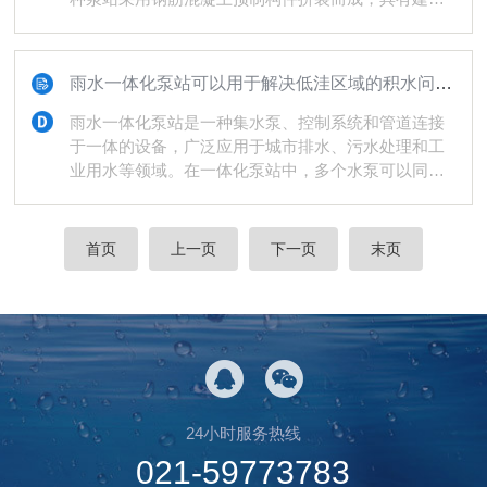
恶劣的天气条件和地震...
周期短、安装方便、运行维护成本低等优点。与传统
的水利工程相比，预制泵站在设计和建设中更注重经
济性和实用性。该泵站可以根据实际需要进行模块化
雨水一体化泵站可以用于解决低洼区域的积水问题，防止涝灾的发生
组合，使得设施规模和处理能力可根据需求进行扩展
或缩减。此外，预制构件可以在工厂进行生产和加
雨水一体化泵站是一种集水泵、控制系统和管道连接
工，不仅可以快速交付，还能保证产品质量和可靠
于一体的设备，广泛应用于城市排水、污水处理和工
性。另一个优点是一体化预制泵站具有较好的环保可
业用水等领域。在一体化泵站中，多个水泵可以同时
持续性。该泵站可以有效地减...
运行或轮流运行，以适应不同的水位和流量要求。此
外，一体化泵站还可配备过滤器、消音器和自动清洗
系统等附属设备，提高其性能和可靠性。一体化泵站
首页
上一页
下一页
末页
的主要优点是节约空间和成本。传统的泵站通常需要
占用大量土地建造，而一体化泵站则将泵房、管道和
控制系统合并在一起，减少了占地面积。此外，一体
化泵站的建设和维护成本也较低，因为它们使用标准
化零部件和模块化设计...
24小时服务热线
021-59773783