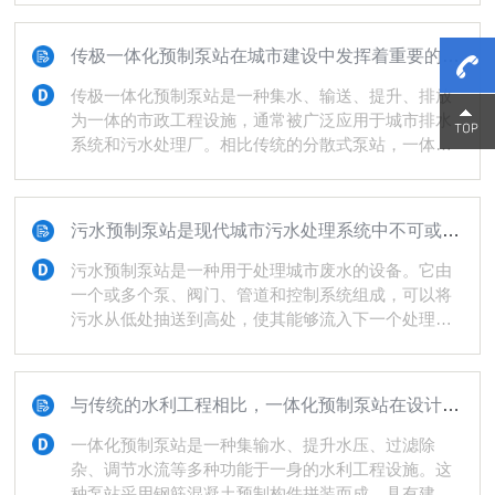
产品实行无条件退换，即货到退款（换货）。退货所
产生的费用均由乙方承担；换货所产生的运费双方各
传极一体化预制泵站在城市建设中发挥着重要的作用
承担一面。2、经销商（用户）针对易损配件(机械密
封)所在地尽其所能、自行解决问题。我公司将按订购
传极一体化预制泵站是一种集水、输送、提升、排放
产品数量3%的易损配件免费陪送。3、公司在为广大
为一体的市政工程设施，通常被广泛应用于城市排水
15800
15800
用户使用的产品实行质量跟踪、保养、定期回访服
系统和污水处理厂。相比传统的分散式泵站，一体化
务。以便及时、...
预制泵站具有结构紧凑、操作简便、维护方便等优
点，因此在现代城市建设中得到了越来越广泛的应
用。一体化预制泵站由多个部件组成，其中最重要的
污水预制泵站是现代城市污水处理系统中不可或缺的一部分
是泵站本体。泵站本体采用混凝土预制构件制成，具
有强度高、密封性好、防腐耐久等特点。泵站中安装
污水预制泵站是一种用于处理城市废水的设备。它由
有多台排污泵，通过管道将城市污水从下水道输送至
一个或多个泵、阀门、管道和控制系统组成，可以将
污水处理厂。泵站还配备有自控系统，能够自动监测
污水从低处抽送到高处，使其能够流入下一个处理步
水位、流量等参数，保证污...
骤。预制泵站通常被设计用于处理低于周围地面的区
域，例如下沉式停车场、地下室、隧道等地方。预制
泵站具有多种优点。首先，与传统污水泵站相比，它
与传统的水利工程相比，一体化预制泵站在设计和建设中更注重经济性和实用性
具有更小的占地面积。由于所有的设备都被安装在一
个预制的混凝土结构中，它的建造时间和成本也会降
一体化预制泵站是一种集输水、提升水压、过滤除
低，这对于需要快速完成工程的项目非常有帮助。此
杂、调节水流等多种功能于一身的水利工程设施。这
外，由于预制泵站的结构非常坚固，因此它可以承受
种泵站采用钢筋混凝土预制构件拼装而成，具有建造