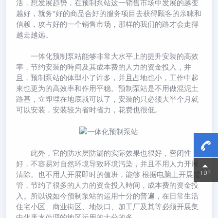
活，想发展趋势，在预制泵站这一销售市场中发展的越变
越好，就务*好的商品合好的服务项目去获得顾客的亲睐和
信赖，攻占好的一个销售市场，那样的我们的路才会走得
越走越远。
一体化预制泵站能够非常大水平上的提升安装的高效
率，节约安装的時间及其成本费的人力的资金投入，并
且，预制泵站的体型小了许多，并且占地也小，工作中起
來也更为的高效率和作用平稳。预制泵站是不用做混泥土
路基，立即埋在地底就可以了，安装的只必须大半个月就
可以安装，安装较为省时省力，花费也很低。
此外，它的防水层防漏的实际效果也很好，密闭性
好，不容易对自然环境导致环境污染，并且不用人力开展
15800
15800
清除。也不用人开展即时的值班，能够 根据电脑上开展监
管，节约了很多的人力的资金投入時间，成本费的资金投
入。所以说如今预制泵站的运用十分的普遍，在日常生活
住宅小区、商业街区、地铁口、加工厂及其等必须开展集
中化废水处理的地区运用的十分的多。