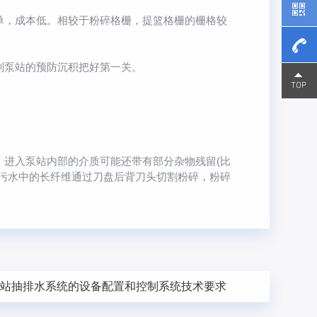
，成本低。相较于粉碎格栅，提篮格栅的栅格较
制泵站的预防沉积把好第一关。
15800
15800
进入泵站内部的介质可能还带有部分杂物残留(比
污水中的长纤维通过刀盘后背刀头切割粉碎，粉碎
泵站抽排水系统的设备配置和控制系统技术要求