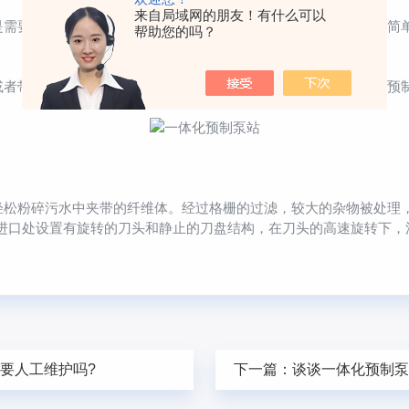
来自局域网的朋友！有什么可以
要定期将格栅从泵站内提出，清理格栅内拦截下的杂物，结构简单
帮助您的吗？
带状杂质，避免较大杂物进入泵站内部从而产生杂物堆积，为预
粉碎污水中夹带的纤维体。经过格栅的过滤，较大的杂物被处理，
轮进口处设置有旋转的刀头和静止的刀盘结构，在刀头的高速旋转下，
要人工维护吗?
下一篇：
谈谈一体化预制