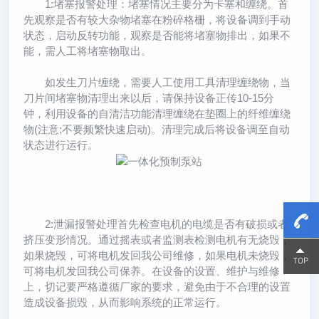
1:堵塞报警处理：堵塞情况主要分为卡塞和缠绕。首
先观察是否有较大杂物堵塞在粉碎格栅，将设备调到手动
状态，启动反转功能，观察是否能将堵塞物排出，如果不
能，需人工将堵塞物取出。
如发生刀片缠绕，需要人工使用工具清理缠绕物，当
刀片间堵塞物清理出来以后，请保持设备正传10-15分
钟，利用设备的自清洁功能清理缠绕在垫圈上的纤维缠绕
物(注意;不要频繁快速启动)。清理完成后将设备调至自动
状态进行运行。
2:泄漏报警处理首先检查电机的电缆是否有破损或者
挤压变形情况。通过摇表或者监测表检测电机有无烧毁，
15800
15800
如果烧毁，可将电机发回我公司维修，如果电机未烧毁，
可将电机发回我公司保养。在设备的设置、维护与维修
上，切记要严格遵循厂家的要求，避免由于不合理的设置
造成设备损毁，从而影响系统的正常运行。