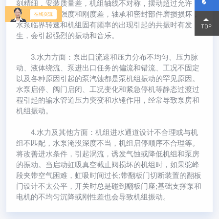
刻精细，安装质量差，机组轴线不对称，摆动超过允许
值，部件机械强度和刚度差，轴承和密封部件磨损损坏，
15800
15800
水泵临界转速和机组固有频率的出现引起的共振时有发
生，会引起强烈的振动和音乐。
3.水力方面：泵出口流速和压力分布不均匀、压力脉
动、液体绕流、泵进出口任务的偏流和错流、工况不固定
以及各种原因引起的泵汽蚀都是泵机组振动的罕见原因。
水泵启停、阀门启闭、工况变化和紧急停机等静态过渡过
程引起的输水管道压力突变和水锤作用，经常导致泵房和
机组振动。
4.水力及其他方面：机组进水通道设计不合理或与机
组不匹配，水泵淹没深度不当，机组启停顺序不合理等。
将改善进水条件，引起涡流，诱发气蚀或降低机组和泵房
的振动。当启动虹吸真空截止阀损坏的机组时，如果驼峰
段夹带空气困难，虹吸时间过长;带翻板门切断装置的翻板
门设计不太公平，开关时总是碰到翻板门座;基础支撑泵和
电机的不均匀沉降或刚性差也会导致机组振动。