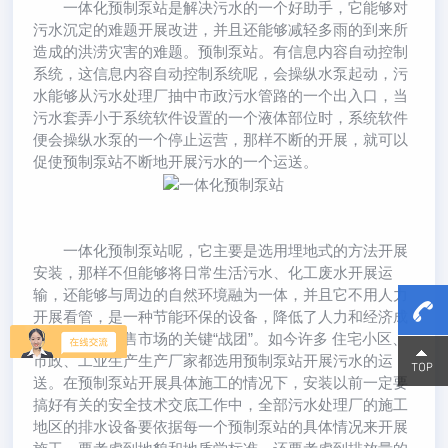
一体化预制泵站是解决污水的一个好助手，它能够对
污水沉定的难题开展改进，并且还能够减轻多雨的到来所
造成的洪涝灾害的难题。预制泵站。有信息内容自动控制
系统，这信息内容自动控制系统呢，会操纵水泵起动，污
水能够从污水处理厂抽中市政污水管路的一个出入口，当
污水套弄小于系统软件设置的一个液体部位时，系统软件
便会操纵水泵的一个停止运营，那样不断的开展，就可以
促使预制泵站不断地开展污水的一个运送。
一体化预制泵站呢，它主要是选用埋地式的方法开展
安装，那样不但能够将日常生活污水、化工废水开展运
输，还能够与周边的自然环境融为一体，并且它不用人力
开展看管，是一种节能环保的设备，降低了人力和经济成
本，变成了销售市场的关键“战团”。如今许多 住宅小区、
15800
15800
市政、工业生产生产厂家都选用预制泵站开展污水的运
送。在预制泵站开展具体施工的情况下，安装以前一定要
搞好有关的安全技术交底工作中，全部污水处理厂的施工
地区的排水设备要依据每一个预制泵站的具体情况来开展