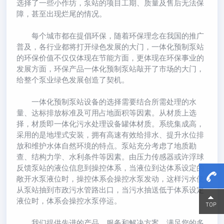
选择了一些小作坊，泵站的项目工期、质量及售后无法保
障，甚至出现烂尾的情况。
每个城市都在提倡环保，随着环保理念在我国的推广
普及，各行业都将打开绿色发展的大门，一体化预制泵站
的环保价值不仅仅体现在节能方面，更体现在环保事业的
发展方面，环保产品一体化预制泵站敲开了市场的大门，
给整个泵业绿色发展创造了契机。
一体化预制泵站设备的选择需要结合所需处理的水
量、达标排放标准及可用占地面积等因素。从材质上选
择，材质即一体化污水处理设备罐体材质。系统集成高，
采用的是地埋式安装，拥有高速有效给排水、提升水位排
放和维护水体自然环境的特点。泵站充分考虑了地质勘
查、结构力学、水利条件等因素。由压力传感器或许浮球
反馈泵站的液位信息到操控体系，当液位到达体系设定的
敞开水泵液位时，操控体系会操控水泵发动，这样污水便
从泵站抽到市政污水管路出口，当污水抽送低于体系设定
液位时，体系会操控水泵停运。
15800
15800
我们提供先进的产品、服务和解决方案，满足您的多