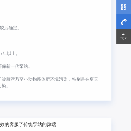
较后确定。
15800
15800
7年以上。
环保新一代泵站。
被脏污乃至小动物残体所环境污染，特别是在夏天
污染。
有效的客服了传统泵站的弊端